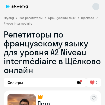
Skyeng
Все репетиторы
Французский язык
Щёлково
Niveau intermédiaire
Репетиторы по
французскому языку
для уровня A2 Niveau
intermédiaire в Щёлково
Skyeng Chat
online
онлайн
Фильтры
0
Петр