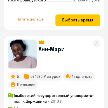
Уроки французского
от 1590 ₽ / урок
Читать дальше
Выбрать время
Анн-Мари
5
от 1590 ₽ за урок
1 год опыта
11 отзывов
Тамбовский государственный университет
•
2019 г.
им. Г.Р. Державина