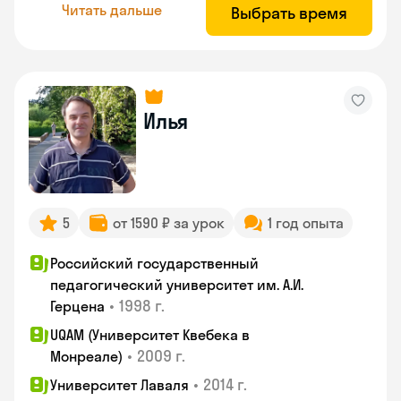
Читать дальше
Выбрать время
Илья
5
от 1590 ₽ за урок
1 год опыта
Российский государственный
педагогический университет им. А.И.
•
1998 г.
Герцена
UQAM (Университет Квебека в
•
2009 г.
Монреале)
•
2014 г.
Университет Лаваля