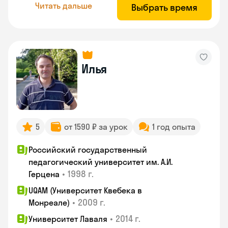
Читать дальше
Выбрать время
Илья
5
от 1590 ₽ за урок
1 год опыта
Российский государственный
педагогический университет им. А.И.
•
1998 г.
Герцена
UQAM (Университет Квебека в
•
2009 г.
Монреале)
•
2014 г.
Университет Лаваля