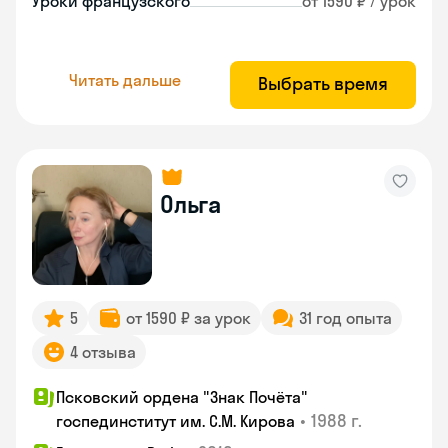
Уроки французского
от 1590 ₽ / урок
Читать дальше
Выбрать время
Ольга
5
от 1590 ₽ за урок
31 год опыта
4 отзыва
Псковский ордена "Знак Почёта"
•
1988 г.
госпединститут им. С.М. Кирова