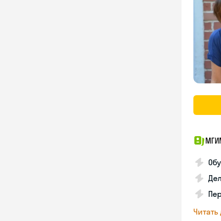
МГИМ
Обу
Дел
Пе
Читать