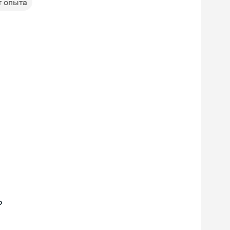
т опыта
о