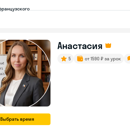
французского
Анастасия
5
от 1590 ₽ за урок
Выбрать время