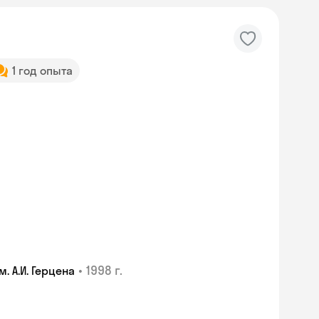
1 год опыта
•
1998 г.
 А.И. Герцена