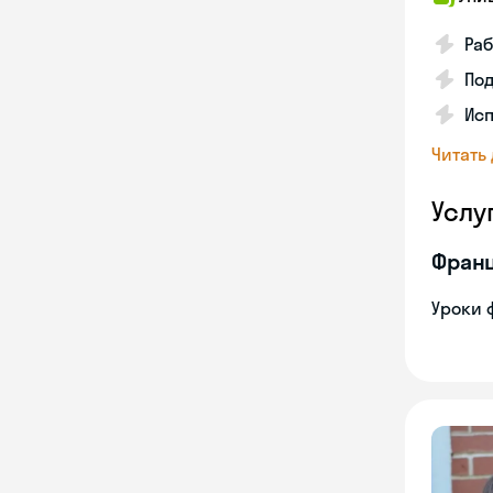
Раб
Под
Исп
Читать
Услу
Франц
Уроки 