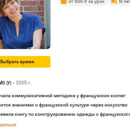
от 1590 ₽ за урок
18 ле
Выбрать время
•
2005 г.
О (У)
чала коммуникативной методике у французских коллег
ится знаниями о французской культуре через искусство
ревела книгу по конструированию одежды с французског
 дальше