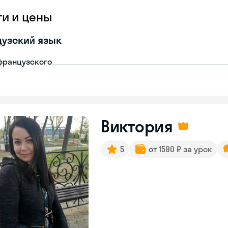
ги и цены
узский язык
французского
Виктория
5
от 1590 ₽ за урок