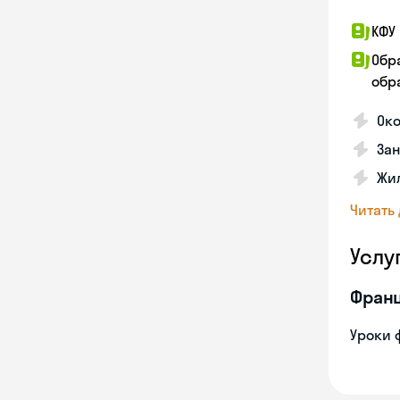
КФУ 
Обр
обра
Око
За
Жил
Читать
Услу
Франц
Уроки 