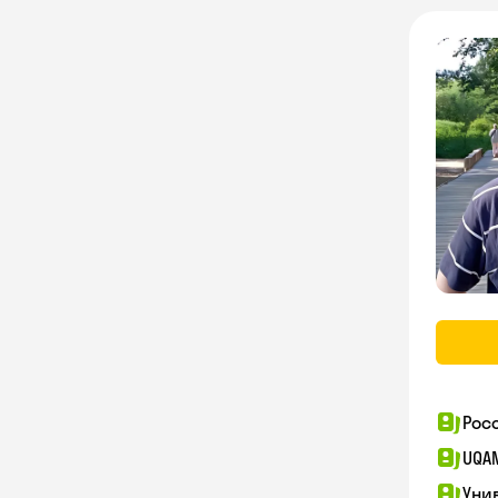
Рос
UQA
Уни