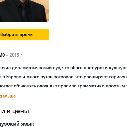
Выбрать время
•
2018 г.
МО
нчил дипломатический вуз, что обогащает уроки культуро
 в Европе и много путешествовал, что расширяет горизон
могает объяснять сложные правила грамматики простым 
 дальше
ги и цены
узский язык