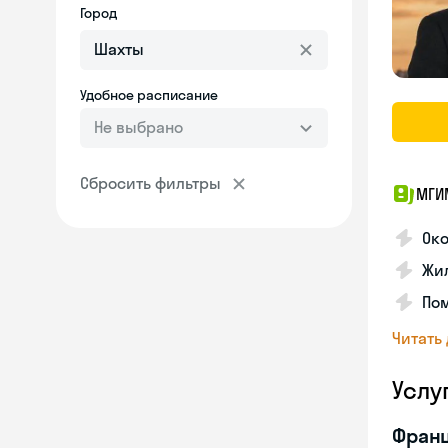
Город
Удобное расписание
Не выбрано
Сбросить фильтры
МГИ
Око
Жил
По
Читать
Услу
Франц