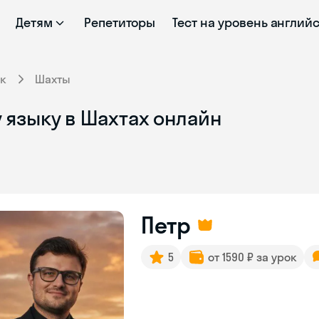
Детям
Репетиторы
Тест на уровень англий
к
Шахты
 языку в Шахтах онлайн
Петр
5
от 1590 ₽ за урок