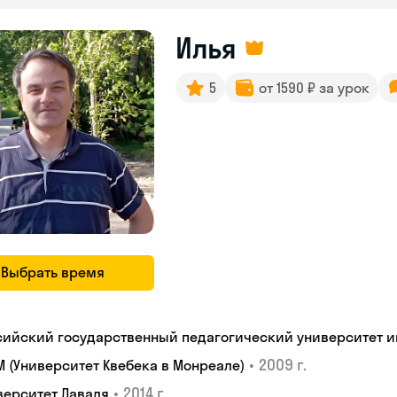
Илья
5
от 1590 ₽ за урок
Выбрать время
сийский государственный педагогический университет им.
•
2009 г.
M (Университет Квебека в Монреале)
•
2014 г.
верситет Лаваля