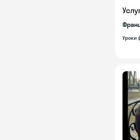
Услу
Франц
Уроки 