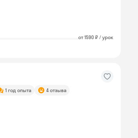
от 1590 ₽ / урок
1 год опыта
4 отзыва
Skyeng Chat
online