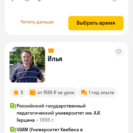
Читать дальше
Выбрать время
Илья
5
от 1590 ₽ за урок
1 год опыта
Российский государственный
педагогический университет им. А.И.
•
1998 г.
Герцена
UQAM (Университет Квебека в