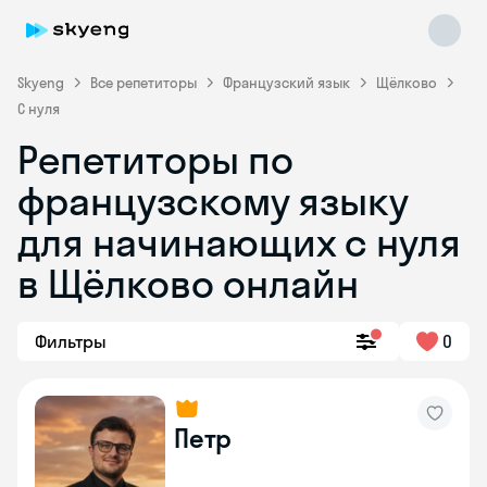
Skyeng
Все репетиторы
Французский язык
Щёлково
С нуля
Репетиторы по
французскому языку
для начинающих с нуля
в Щёлково онлайн
Skyeng Chat
online
Фильтры
0
Петр