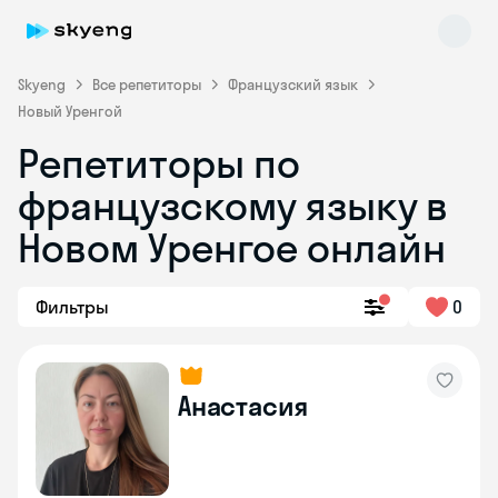
Skyeng
Все репетиторы
Французский язык
Новый Уренгой
Репетиторы по
французскому языку в
Новом Уренгое онлайн
Skyeng Chat
Фильтры
0
online
Анастасия