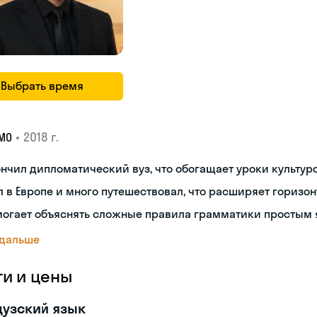
Выбрать время
•
2018 г.
МО
нчил дипломатический вуз, что обогащает уроки культуро
 в Европе и много путешествовал, что расширяет горизон
могает объяснять сложные правила грамматики простым 
 дальше
ги и цены
узский язык