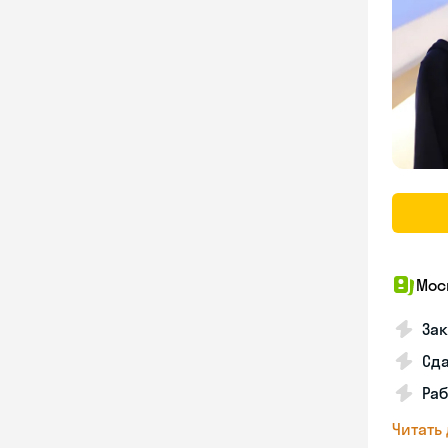
Мос
За
Сд
Раб
Читать