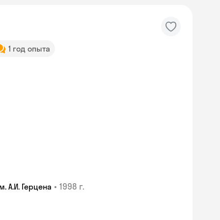
1 год опыта
•
1998 г.
 А.И. Герцена