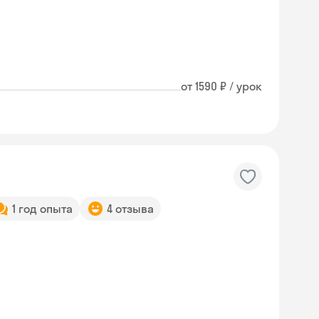
от 1590 ₽ / урок
1 год опыта
4 отзыва
Skyeng Chat
online