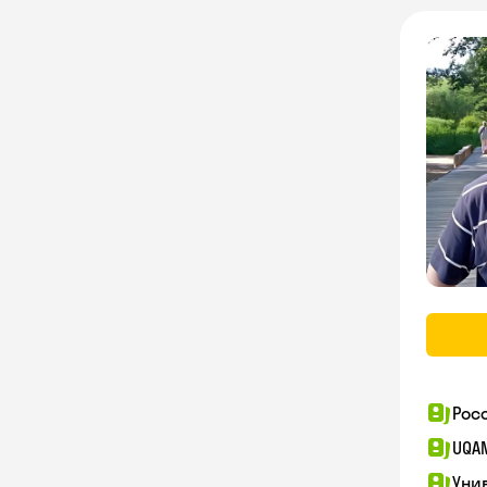
Рос
UQA
Уни