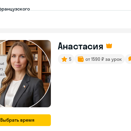
французского
Анастасия
5
от 1590 ₽ за урок
Выбрать время