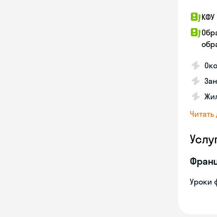
КФУ 
Обр
обра
Око
За
Жил
Читать
Услу
Франц
Уроки 