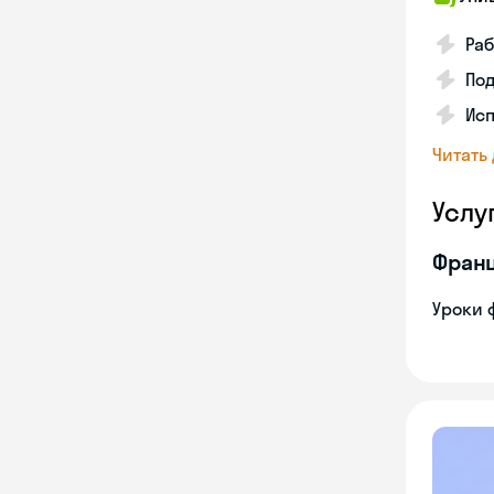
Раб
Под
Исп
Читать
Услу
Франц
Уроки 