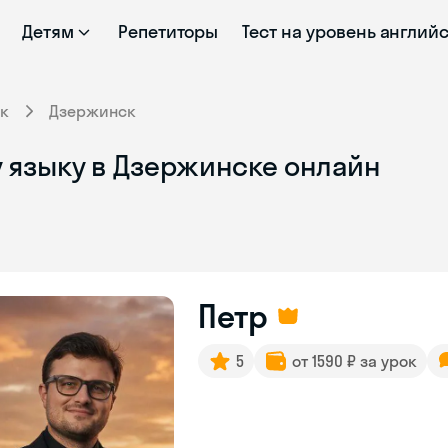
Детям
Репетиторы
Тест на уровень англий
к
Дзержинск
 языку в Дзержинске онлайн
Петр
5
от 1590 ₽ за урок