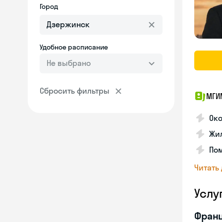
Город
Удобное расписание
Не выбрано
Сбросить фильтры
МГИ
Око
Жил
По
Читать
Услу
Франц