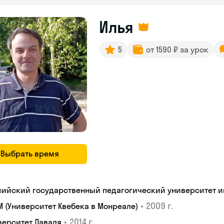
Илья
5
от 1590 ₽ за урок
Выбрать время
сийский государственный педагогический университет им.
•
2009 г.
M (Университет Квебека в Монреале)
•
2014 г.
верситет Лаваля