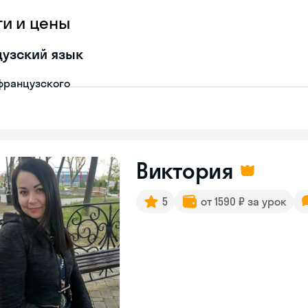
ги и цены
узский язык
французского
Виктория
5
от 1590 ₽ за урок