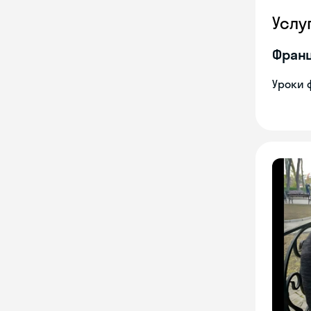
Услу
Франц
Уроки 