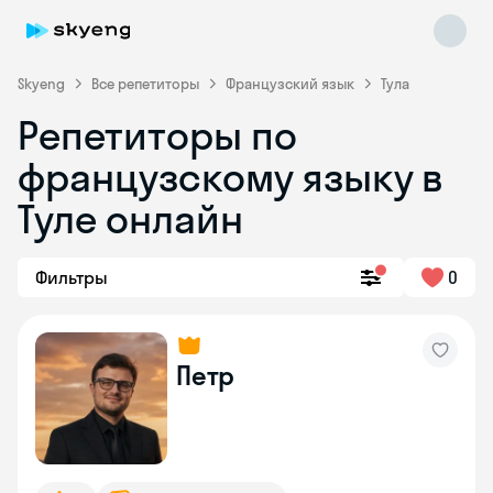
Skyeng
Все репетиторы
Французский язык
Тула
Репетиторы по
французскому языку в
Туле онлайн
Фильтры
0
Skyeng Chat
online
Петр