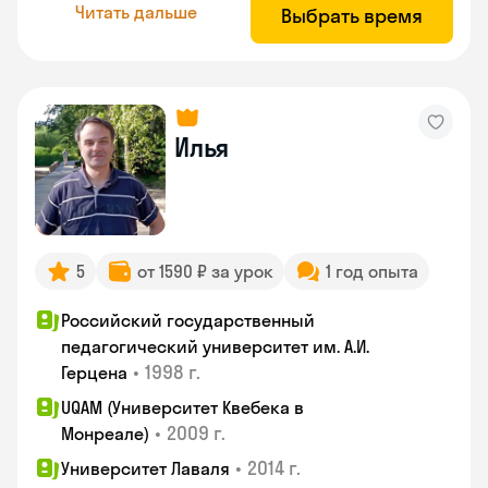
Читать дальше
Выбрать время
Илья
5
от 1590 ₽ за урок
1 год опыта
Российский государственный
педагогический университет им. А.И.
•
1998 г.
Герцена
UQAM (Университет Квебека в
•
2009 г.
Монреале)
•
2014 г.
Университет Лаваля