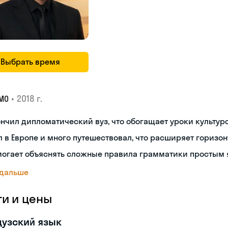
Выбрать время
•
2018 г.
МО
нчил дипломатический вуз, что обогащает уроки культуро
 в Европе и много путешествовал, что расширяет горизон
могает объяснять сложные правила грамматики простым 
 дальше
ги и цены
узский язык