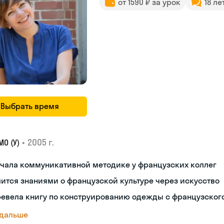
от 1590 ₽ за урок
18 ле
Выбрать время
•
2005 г.
О (У)
чала коммуникативной методике у французских коллег
ится знаниями о французской культуре через искусство
ревела книгу по конструированию одежды с французског
 дальше