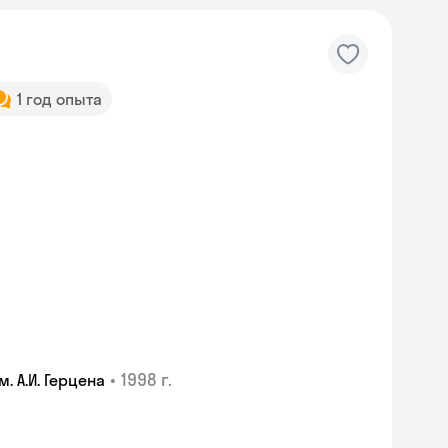
1 год опыта
•
1998 г.
 А.И. Герцена