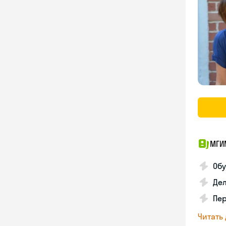
МГИМ
Обу
Дел
Пе
Читать