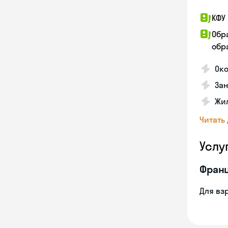
КФУ 
Обр
обра
Око
За
Жил
Читать
Услу
Франц
Для вз