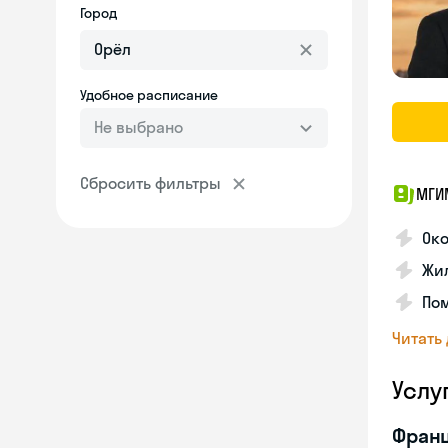
Город
Удобное расписание
Не выбрано
Сбросить фильтры
МГИ
Око
Жил
По
Читать
Услу
Франц