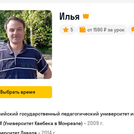
Илья
5
от 1590 ₽ за урок
Выбрать время
сийский государственный педагогический университет им.
•
2009 г.
M (Университет Квебека в Монреале)
•
2014 г.
верситет Лаваля