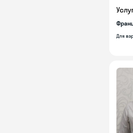
Услу
Франц
Для вз