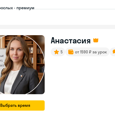
рослых - премиум
Анастасия
5
от 1590 ₽ за урок
Выбрать время