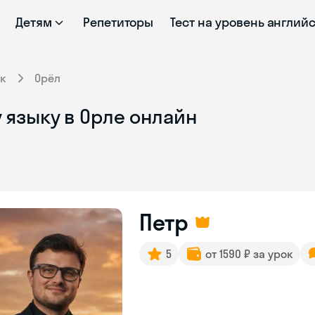
Детям
Репетиторы
Тест на уровень англий
к
Орёл
 языку в Орле онлайн
Петр
5
от 1590 ₽ за урок