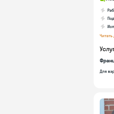
Раб
Под
Исп
Читать
Услу
Франц
Для вз