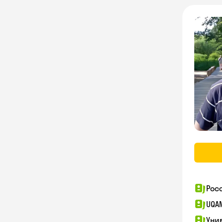
Рос
UQA
Уни