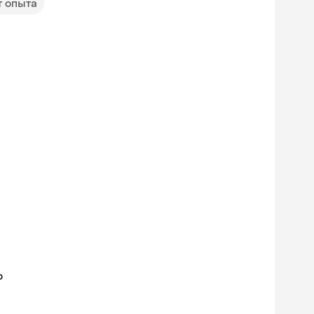
т опыта
о