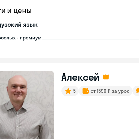
ги и цены
узский язык
рослых - премиум
Алексей
5
от 1590 ₽ за урок