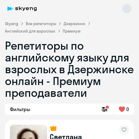
Skyeng
Все репетиторы
Дзержинск
Английский для взрослых
Премиум
Репетиторы по
английскому языку для
взрослых в Дзержинске
онлайн - Премиум
Skyeng Chat
online
преподаватели
Фильтры
0
Светлана