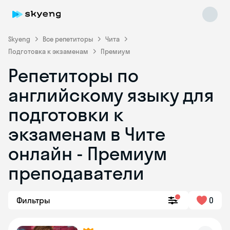
Skyeng
Все репетиторы
Чита
Подготовка к экзаменам
Премиум
Репетиторы по
английскому языку для
подготовки к
экзаменам в Чите
Skyeng Chat
online
онлайн - Премиум
преподаватели
Фильтры
0