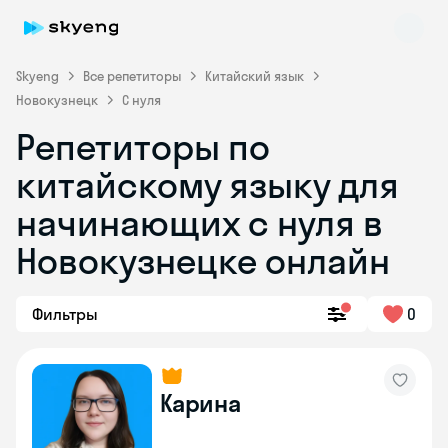
Skyeng
Все репетиторы
Китайский язык
Новокузнецк
С нуля
Репетиторы по
китайскому языку для
начинающих с нуля в
Новокузнецке онлайн
Skyeng Chat
online
Фильтры
0
Карина