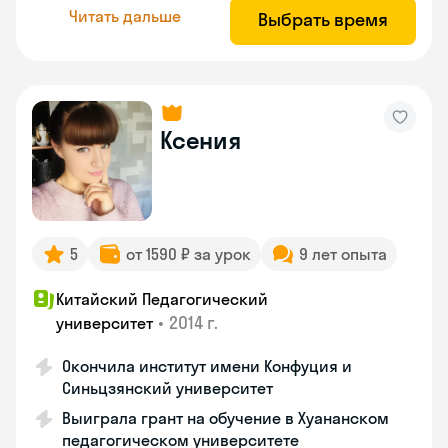
Читать дальше
Выбрать время
Ксения
5
от 1590 ₽ за урок
9 лет опыта
Китайский Педагогический
•
2014 г.
университет
Окончила институт имени Конфуция и
Синьцзянский университет
Выиграла грант на обучение в Хуананском
педагогическом университете