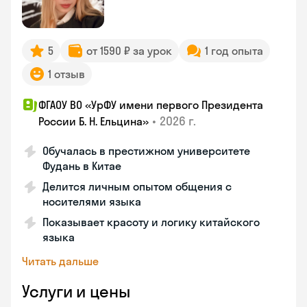
5
от 1590 ₽ за урок
1 год опыта
1 отзыв
ФГАОУ ВО «УрФУ имени первого Президента
•
2026 г.
России Б. Н. Ельцина»
Обучалась в престижном университете
Фудань в Китае
Делится личным опытом общения с
носителями языка
Показывает красоту и логику китайского
языка
Читать дальше
Услуги и цены