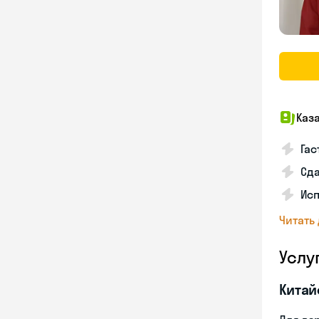
Каз
Гас
Сда
Исп
Читать
Услу
Китай