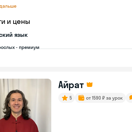
 дальше
ги и цены
ский язык
рослых - премиум
Айрат
5
от 1590 ₽ за урок