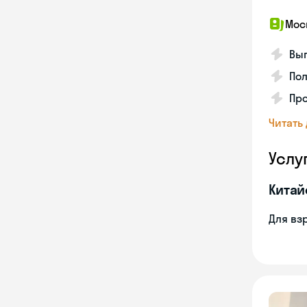
Мос
Вып
Пол
Пр
Читать
Услу
Китай
Для вз