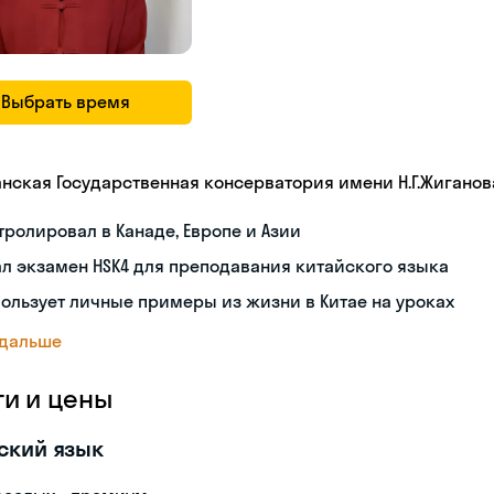
Выбрать время
анская Государственная консерватория имени Н.Г.Жиганов
тролировал в Канаде, Европе и Азии
л экзамен HSK4 для преподавания китайского языка
ользует личные примеры из жизни в Китае на уроках
 дальше
ги и цены
ский язык