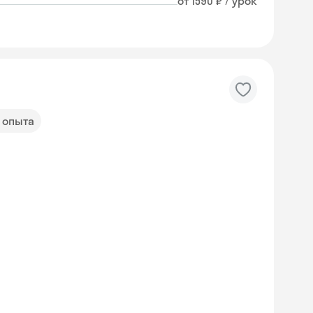
от 1590 ₽ / урок
т опыта
Skyeng Chat
online