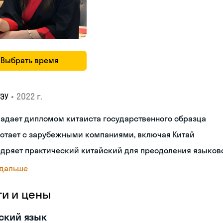
Выбрать время
•
2022 г.
ГЭУ
адает дипломом китаиста государственного образца
ботает с зарубежными компаниями, включая Китай
дряет практический китайский для преодоления языков
 дальше
ги и цены
ский язык