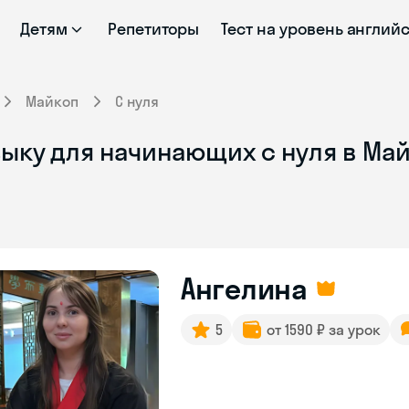
Детям
Репетиторы
Тест на уровень англий
Майкоп
С нуля
зыку для начинающих с нуля в Ма
Ангелина
5
от 1590 ₽ за урок