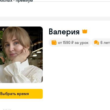
рослых - премиум
Валерия
от 1590 ₽ за урок
6 ле
Выбрать время