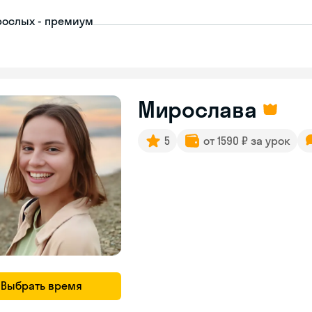
рослых - премиум
Мирослава
5
от 1590 ₽ за урок
Выбрать время