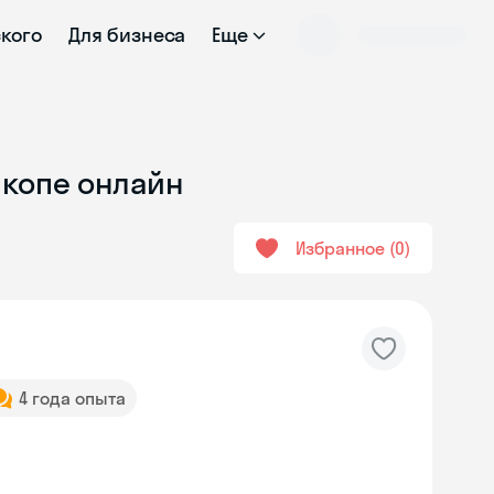
ского
Для бизнеса
Еще
йкопе онлайн
Избранное
0
4 года опыта