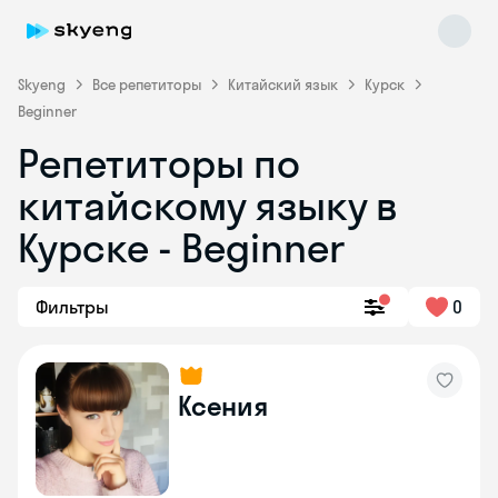
Skyeng
Все репетиторы
Китайский язык
Курск
Beginner
Репетиторы по
китайскому языку в
Курске - Beginner
Skyeng Chat
Фильтры
0
online
Ксения