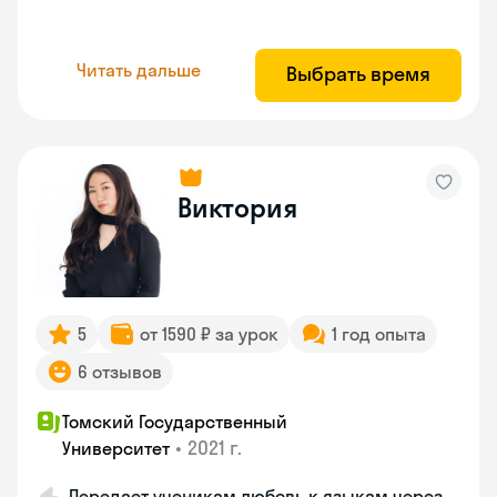
Читать дальше
Выбрать время
Виктория
5
от 1590 ₽ за урок
1 год опыта
6 отзывов
Томский Государственный
•
2021 г.
Университет
Передает ученикам любовь к языкам через