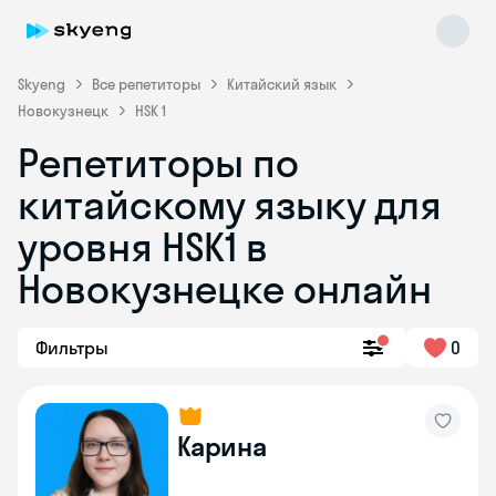
Skyeng
Все репетиторы
Китайский язык
Новокузнецк
HSK 1
Репетиторы по
китайскому языку для
уровня HSK1 в
Новокузнецке онлайн
Skyeng Chat
online
Фильтры
0
Карина