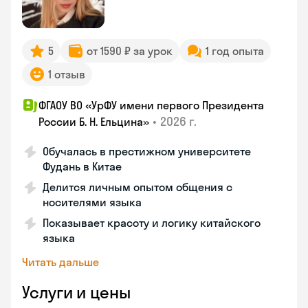
5
от 1590 ₽ за урок
1 год опыта
1 отзыв
ФГАОУ ВО «УрФУ имени первого Президента
•
2026 г.
России Б. Н. Ельцина»
Обучалась в престижном университете
Фудань в Китае
Делится личным опытом общения с
носителями языка
Показывает красоту и логику китайского
языка
Читать дальше
Услуги и цены