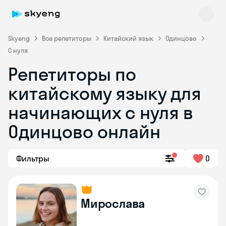
Skyeng
Все репетиторы
Китайский язык
Одинцово
С нуля
Репетиторы по
китайскому языку для
начинающих с нуля в
Одинцово онлайн
Skyeng Chat
online
Фильтры
0
Мирослава