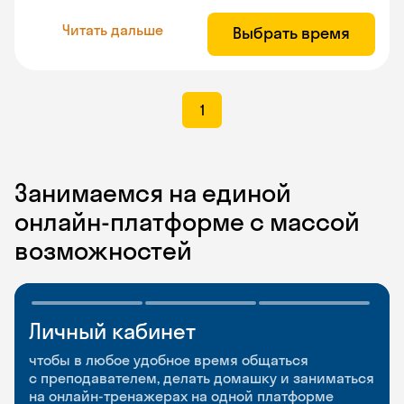
Читать дальше
Выбрать время
1
Занимаемся на единой
онлайн-платформе с массой
возможностей
Личный кабинет
Мобильное
Разговорные клубы
приложение
и Talks
чтобы в любое удобное время общаться
с преподавателем, делать домашку и заниматься
чтобы заниматься и изучать новые слова где
Групповые занятия для разговорной практики
на онлайн-тренажерах на одной платформе
и когда удобно
и индивидуальные встречи с преподавателями