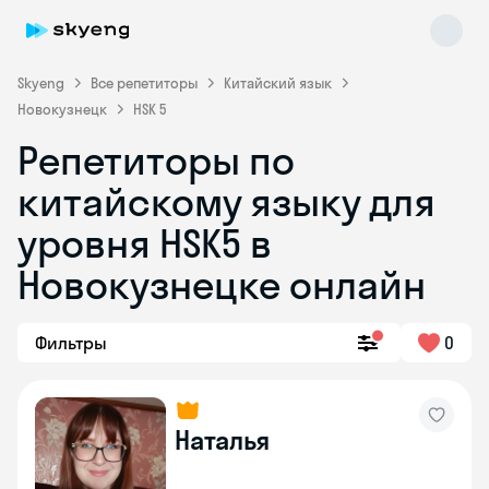
Skyeng
Все репетиторы
Китайский язык
Новокузнецк
HSK 5
Репетиторы по
Skyeng Chat
китайскому языку для
online
уровня HSK5 в
Новокузнецке онлайн
Фильтры
0
Наталья