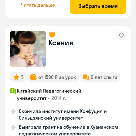
Читать дальше
Выбрать время
Ксения
5
от 1590 ₽ за урок
9 лет опыта
Китайский Педагогический
•
2014 г.
университет
Окончила институт имени Конфуция и
Синьцзянский университет
Выиграла грант на обучение в Хуананском
педагогическом университете