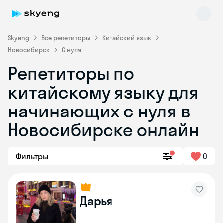
Skyeng
Все репетиторы
Китайский язык
Новосибирск
С нуля
Репетиторы по
китайскому языку для
начинающих с нуля в
Новосибирске онлайн
Skyeng Chat
online
Фильтры
0
Дарья