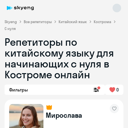
Skyeng
Все репетиторы
Китайский язык
Кострома
С нуля
Репетиторы по
китайскому языку для
начинающих с нуля в
Костроме онлайн
Skyeng Chat
online
Фильтры
0
Мирослава