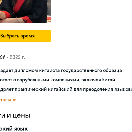
Выбрать время
•
2022 г.
ГЭУ
адает дипломом китаиста государственного образца
ботает с зарубежными компаниями, включая Китай
дряет практический китайский для преодоления языков
 дальше
ги и цены
ский язык