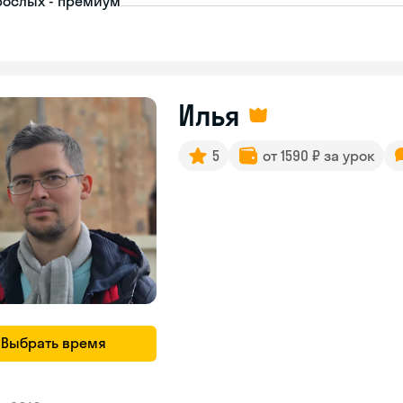
рослых - премиум
Илья
5
от 1590 ₽ за урок
Выбрать время