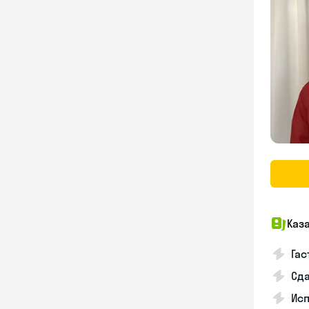
Каз
Гас
Сда
Исп