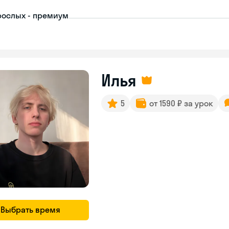
рослых - премиум
Илья
5
от 1590 ₽ за урок
Выбрать время