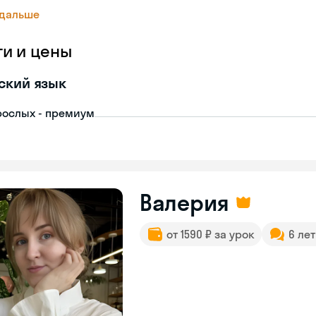
 дальше
ги и цены
ский язык
рослых - премиум
Валерия
от 1590 ₽ за урок
6 ле