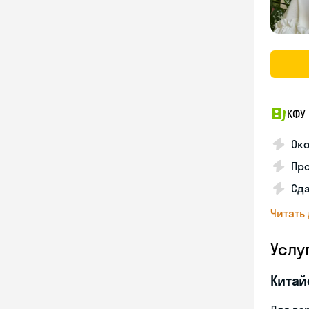
КФУ
Ок
Про
Сда
Читать
Услу
Китай