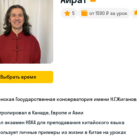
5
от 1590 ₽ за урок
Выбрать время
анская Государственная консерватория имени Н.Г.Жиганов
тролировал в Канаде, Европе и Азии
л экзамен HSK4 для преподавания китайского языка
ользует личные примеры из жизни в Китае на уроках