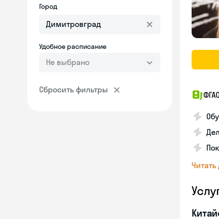
Город
Удобное расписание
Не выбрано
Сбросить фильтры
ФГА
Обу
Де
Пок
Читать
Услу
Китай