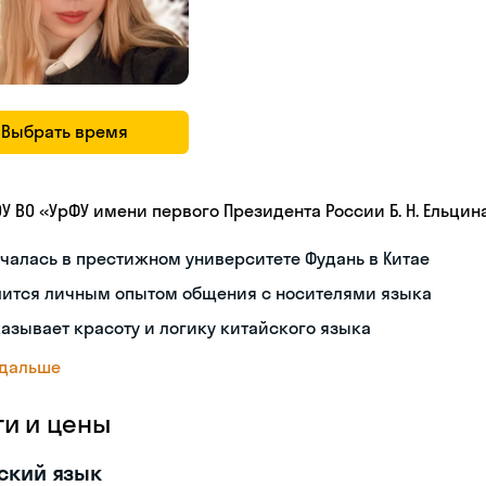
Выбрать время
ОУ ВО «УрФУ имени первого Президента России Б. Н. Ельцин
чалась в престижном университете Фудань в Китае
лится личным опытом общения с носителями языка
азывает красоту и логику китайского языка
 дальше
ги и цены
ский язык