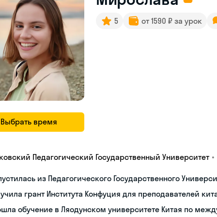
5
от 1590 ₽ за урок
Выбрать время
•
ковский Педагогический Государственный Университет
устилась из Педагогического Государственного Университ
учила грант Института Конфуция для преподавателей кит
ошла обучение в Ляодунском университете Китая по меж