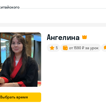
китайского
Ангелина
5
от 1590 ₽ за урок
Выбрать время