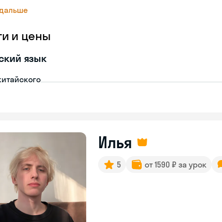
 дальше
ги и цены
ский язык
китайского
Илья
5
от 1590 ₽ за урок