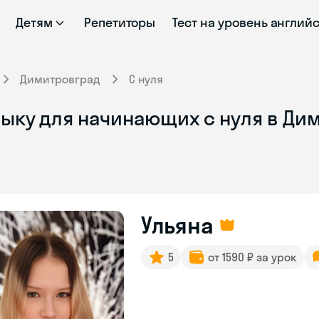
Детям
Репетиторы
Тест на уровень англий
Димитровград
С нуля
зыку для начинающих с нуля в Ди
Ульяна
5
от 1590 ₽ за урок