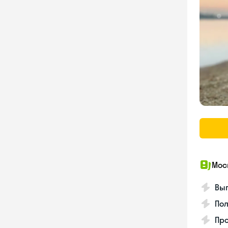
Мос
Вып
Пол
Пр