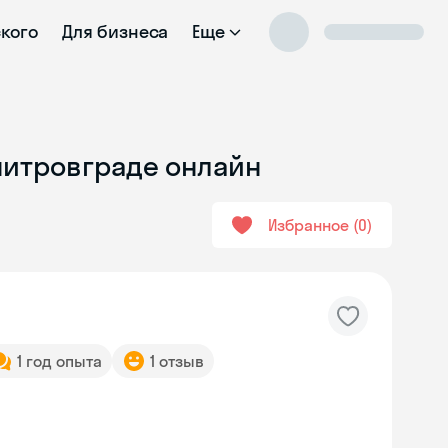
ского
Для бизнеса
Еще
митровграде онлайн
Избранное
0
1 год опыта
1 отзыв