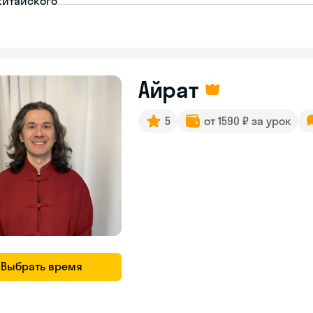
китайского
Айрат
5
от 1590 ₽ за урок
Выбрать время