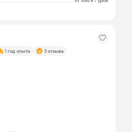
от 1590 ₽ / урок
1 год опыта
3 отзыва
Skyeng Chat
online