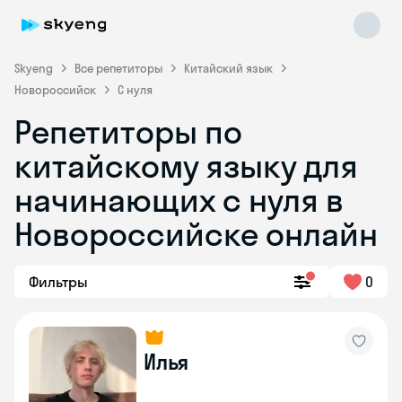
Skyeng
Все репетиторы
Китайский язык
Новороссийск
С нуля
Репетиторы по
китайскому языку для
начинающих с нуля в
Новороссийске онлайн
Skyeng Chat
online
Фильтры
0
Илья