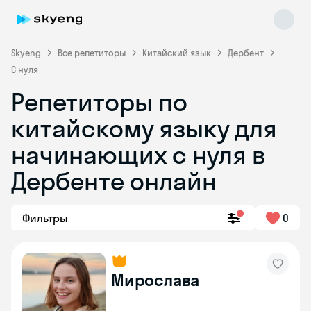
Skyeng
Все репетиторы
Китайский язык
Дербент
С нуля
Репетиторы по
китайскому языку для
начинающих с нуля в
Дербенте онлайн
Skyeng Chat
online
Фильтры
0
Мирослава