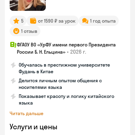
5
от 1590 ₽ за урок
1 год опыта
1 отзыв
ФГАОУ ВО «УрФУ имени первого Президента
•
2026 г.
России Б. Н. Ельцина»
Обучалась в престижном университете
Фудань в Китае
Делится личным опытом общения с
носителями языка
Показывает красоту и логику китайского
языка
Читать дальше
Услуги и цены