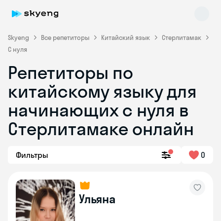
Skyeng
Все репетиторы
Китайский язык
Стерлитамак
С нуля
Репетиторы по
китайскому языку для
начинающих с нуля в
Стерлитамаке онлайн
Skyeng Chat
online
Фильтры
0
Ульяна