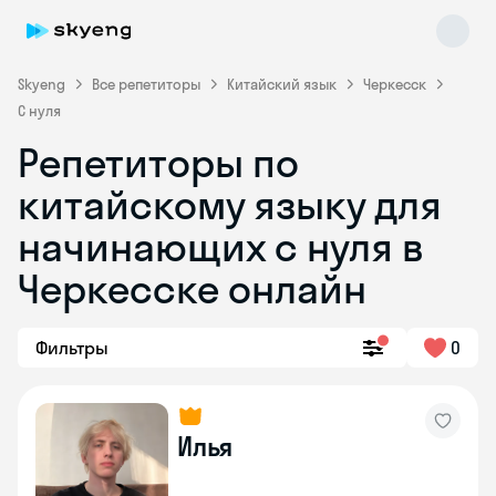
Skyeng
Все репетиторы
Китайский язык
Черкесск
С нуля
Репетиторы по
китайскому языку для
начинающих с нуля в
Черкесске онлайн
Skyeng Chat
online
Фильтры
0
Илья