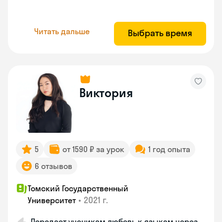
Читать дальше
Выбрать время
Виктория
5
от 1590 ₽ за урок
1 год опыта
6 отзывов
Томский Государственный
•
2021 г.
Университет
Передает ученикам любовь к языкам через