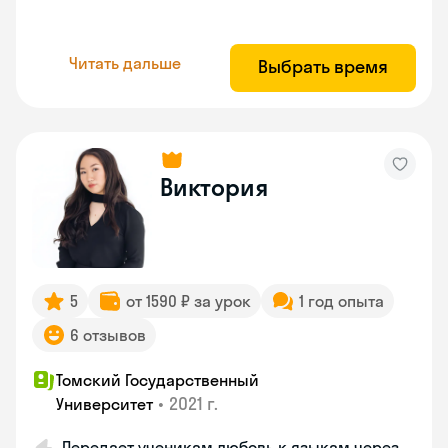
Читать дальше
Выбрать время
Виктория
5
от 1590 ₽ за урок
1 год опыта
6 отзывов
Томский Государственный
•
2021 г.
Университет
Передает ученикам любовь к языкам через