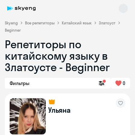
Skyeng
Все репетиторы
Китайский язык
Златоуст
Beginner
Репетиторы по
китайскому языку в
Златоусте - Beginner
Skyeng Chat
Фильтры
0
online
Ульяна