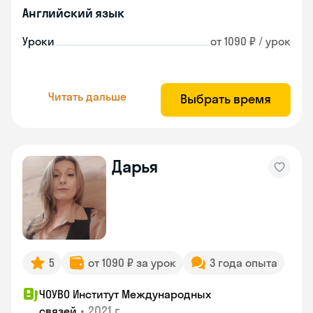
Английский язык
Уроки
от 1090 ₽ / урок
Читать дальше
Выбрать время
Дарья
5
от 1090 ₽ за урок
3 года опыта
ЧОУВО Институт Международных
•
2021 г.
связей