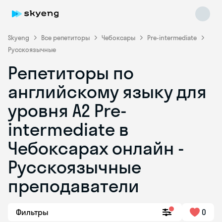
Skyeng
Все репетиторы
Чебоксары
Pre-intermediate
Русскоязычные
Репетиторы по
английскому языку для
уровня A2 Pre-
intermediate в
Skyeng Chat
online
Чебоксарах онлайн -
Русскоязычные
преподаватели
Фильтры
0