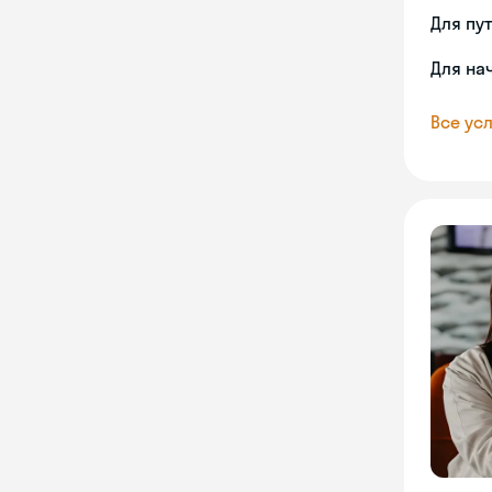
Для пу
Для на
Все усл