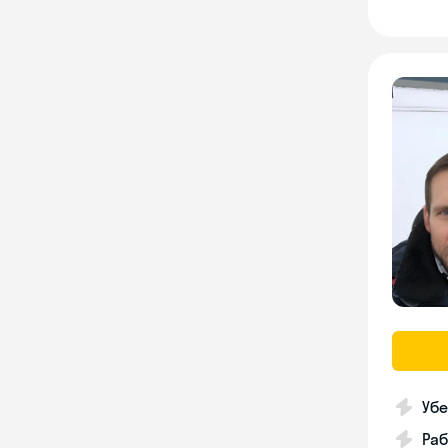
Убе
Ра