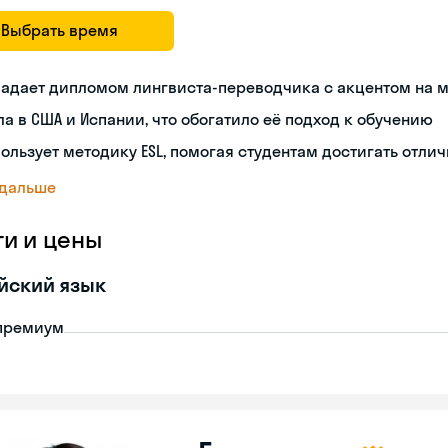
Выбрать время
ладает дипломом лингвиста-переводчика с акцентом на
а в США и Испании, что обогатило её подход к обучению
ользует методику ESL, помогая студентам достигать отли
 дальше
ги и цены
йский язык
премиум