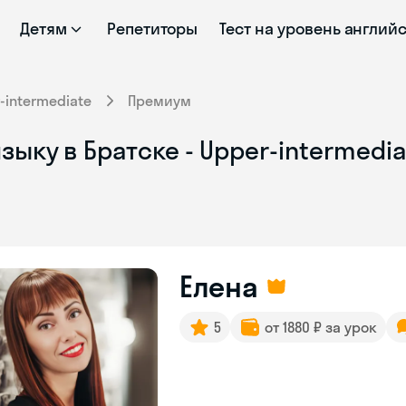
Детям
Репетиторы
Тест на уровень англий
-intermediate
Премиум
зыку в Братске - Upper-intermedi
Елена
5
от 1880 ₽ за урок