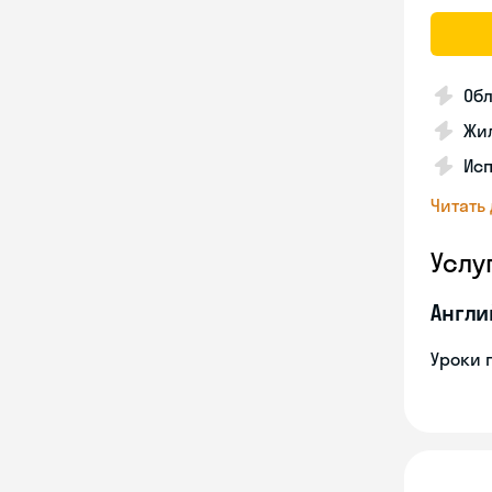
Об
Жил
Исп
Читать
Услу
Англи
Уроки 