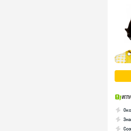
ИГЛУ
Око
Зна
Соз