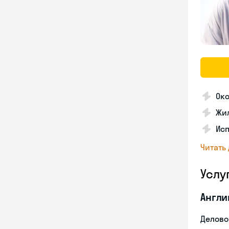
Ок
Жил
Ис
Читать
Услу
Англи
Делово