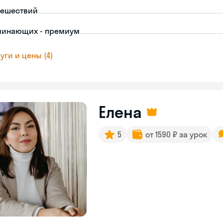
тешествий
чинающих - премиум
уги и цены (4)
Елена
5
от 1590 ₽ за урок