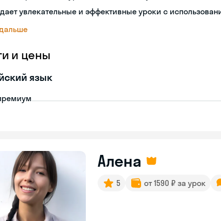
здает увлекательные и эффективные уроки с использова
 дальше
ги и цены
йский язык
премиум
Алена
5
от 1590 ₽ за урок