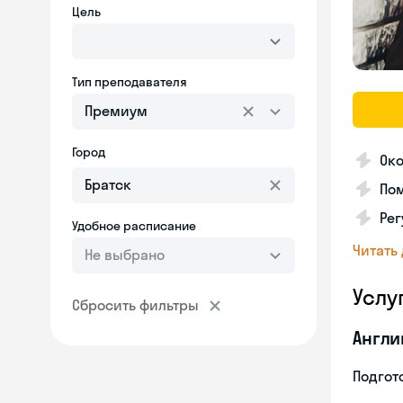
Цель
Тип преподавателя
Премиум
Город
Око
Пом
Ре
Удобное расписание
Читать
Не выбрано
Услу
Сбросить фильтры
Англи
Подгото