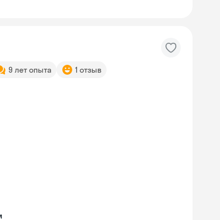
9 лет опыта
1 отзыв
м