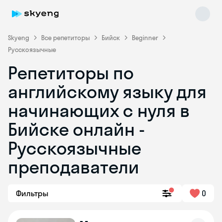
Skyeng
Все репетиторы
Бийск
Beginner
Русскоязычные
Репетиторы по
английскому языку для
начинающих с нуля в
Бийске онлайн -
Skyeng Chat
online
Русскоязычные
преподаватели
Фильтры
0