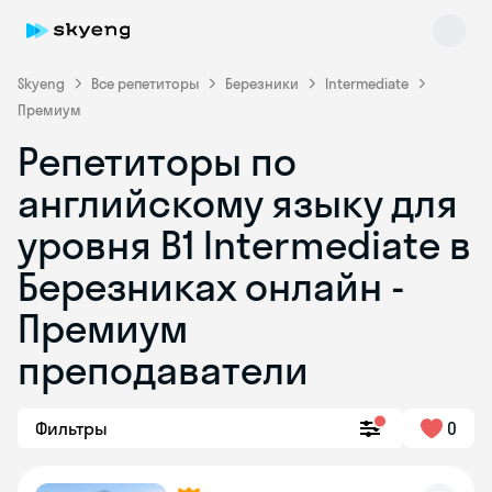
Skyeng
Все репетиторы
Березники
Intermediate
Премиум
Репетиторы по
английскому языку для
уровня B1 Intermediate в
Березниках онлайн -
Skyeng Chat
online
Премиум
преподаватели
Фильтры
0