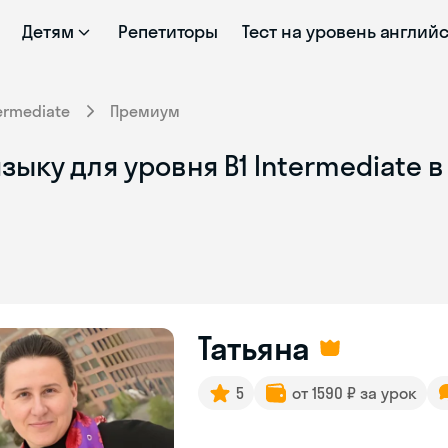
Детям
Репетиторы
Тест на уровень англий
ermediate
Премиум
зыку для уровня B1 Intermediate 
Татьяна
5
от 1590 ₽ за урок