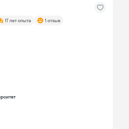
17 лет опыта
1 отзыв
ерситет