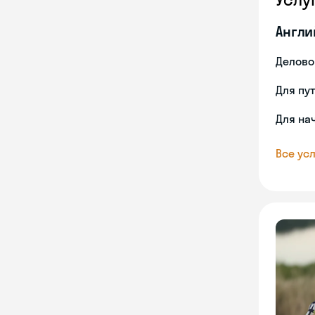
Англи
Делово
Для пу
Для на
Все усл