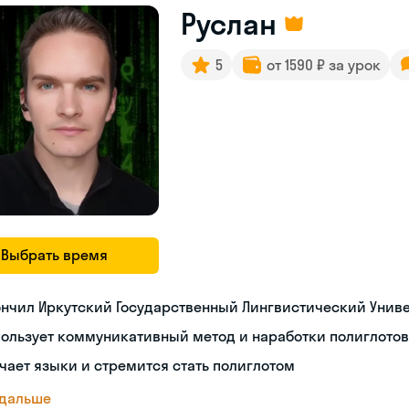
Руслан
5
от 1590 ₽ за урок
Выбрать время
нчил Иркутский Государственный Лингвистический Унив
ользует коммуникативный метод и наработки полиглотов
чает языки и стремится стать полиглотом
 дальше