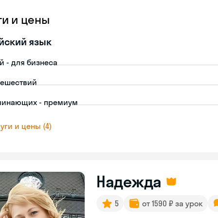
ги и цены
йский язык
й - для бизнеса
тешествий
чинающих - премиум
уги и цены (4)
Надежда
5
от 1590 ₽ за урок