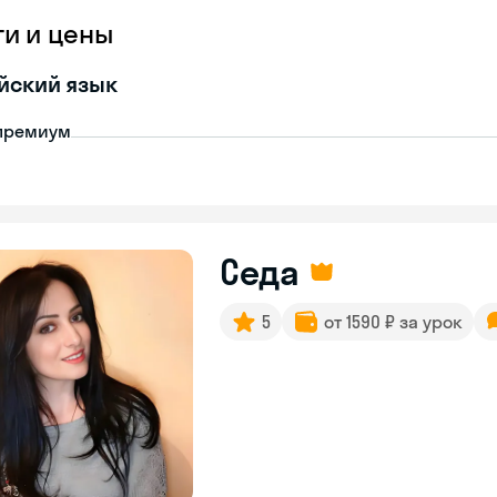
ги и цены
йский язык
премиум
Седа
5
от 1590 ₽ за урок