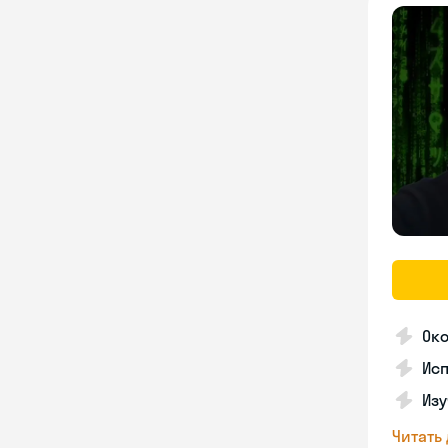
Око
Исп
Изу
Читать