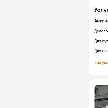
Услу
Англи
Делово
Для пу
Для на
Все усл