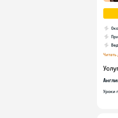
Ок
Пр
Вед
Читать
Услу
Англи
Уроки 