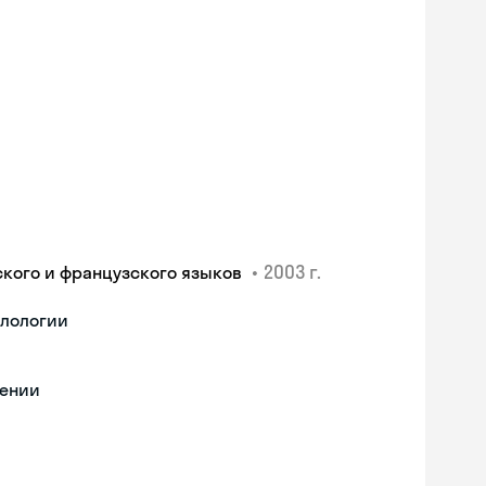
•
2003 г.
ского и французского языков
илологии
чении