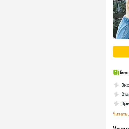
Бел
Око
Ста
Пр
Читать
Услу