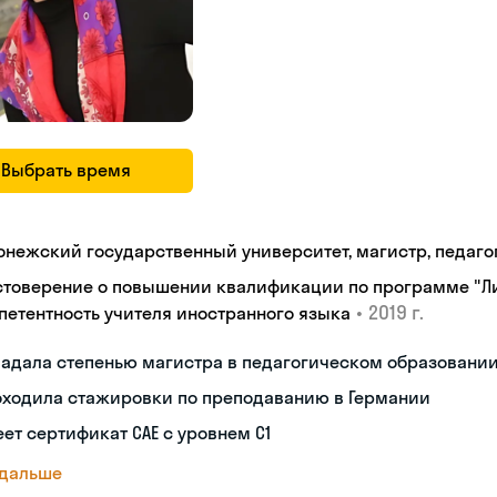
Выбрать время
онежский государственный университет, магистр, педаг
стоверение о повышении квалификации по программе "
•
2019 г.
петентность учителя иностранного языка
адала степенью магистра в педагогическом образовани
оходила стажировки по преподаванию в Германии
ет сертификат САЕ с уровнем С1
 дальше