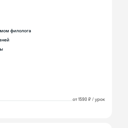
омом филолога
вней
сы
от 1590 ₽ / урок