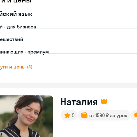
йский язык
й - для бизнеса
тешествий
чинающих - премиум
уги и цены (4)
Наталия
5
от 1590 ₽ за урок