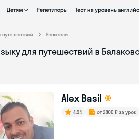
Детям
Репетиторы
Тест на уровень англий
я путешествий
Носители
зыку для путешествий в Балаково
Alex Basil
4.94
от 2800 ₽ за урок