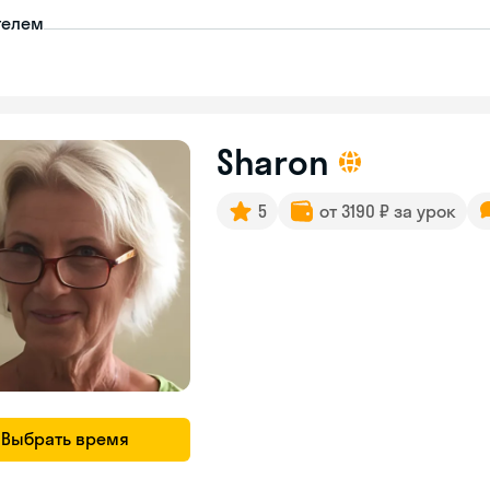
телем
Sharon
5
от 3190 ₽ за урок
Выбрать время