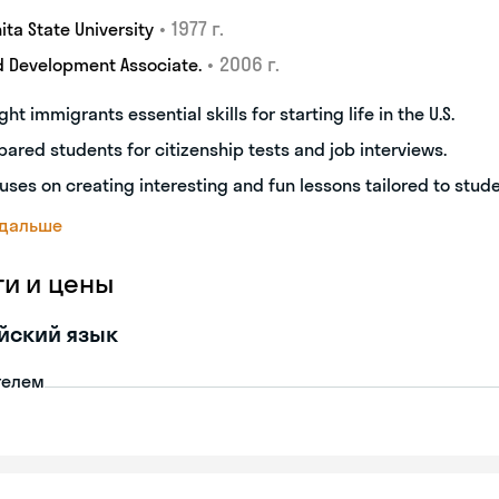
•
1977 г.
ita State University
•
2006 г.
d Development Associate.
ght immigrants essential skills for starting life in the U.S.
pared students for citizenship tests and job interviews.
uses on creating interesting and fun lessons tailored to stud
 дальше
ги и цены
йский язык
телем