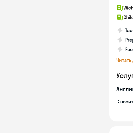
Wich
Chil
Tau
Pre
Foc
Читать
Услу
Англи
С носи