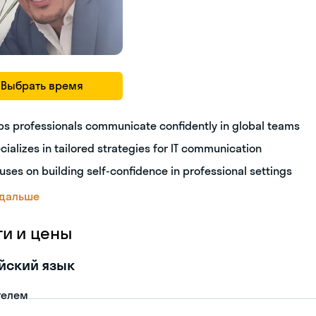
Выбрать время
ps professionals communicate confidently in global teams
cializes in tailored strategies for IT communication
uses on building self-confidence in professional settings
 дальше
ги и цены
йский язык
телем