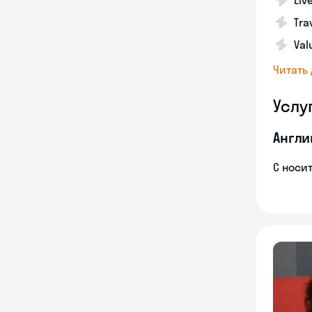
Liv
Tra
Val
Читать
Услу
Англи
С носи