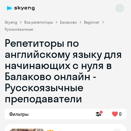
Skyeng
Все репетиторы
Балаково
Beginner
Русскоязычные
Репетиторы по
английскому языку для
начинающих с нуля в
Балаково онлайн -
Skyeng Chat
online
Русскоязычные
преподаватели
Фильтры
0