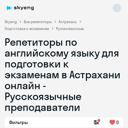
Skyeng
Все репетиторы
Астрахань
Подготовка к экзаменам
Русскоязычные
Репетиторы по
английскому языку для
подготовки к
экзаменам в Астрахани
Skyeng Chat
online
онлайн -
Русскоязычные
преподаватели
Фильтры
0