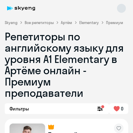
Skyeng
Все репетиторы
Артём
Elementary
Премиум
Репетиторы по
английскому языку для
уровня A1 Elementary в
Артёме онлайн -
Премиум
Skyeng Chat
online
преподаватели
Фильтры
0