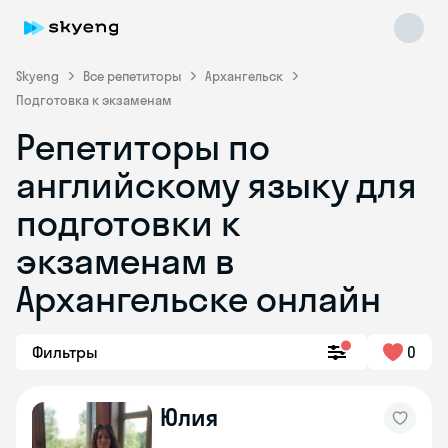
Skyeng
Все репетиторы
Архангельск
Подготовка к экзаменам
Репетиторы по
английскому языку для
подготовки к
экзаменам в
Skyeng Chat
online
Архангельске онлайн
Фильтры
0
Юлия