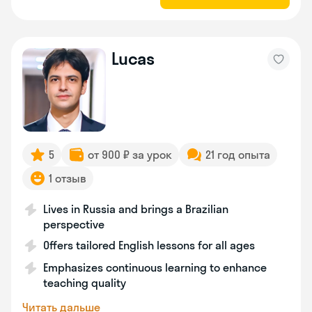
Lucas
5
от 900 ₽ за урок
21 год опыта
1 отзыв
Lives in Russia and brings a Brazilian
perspective
Offers tailored English lessons for all ages
Emphasizes continuous learning to enhance
teaching quality
Читать дальше