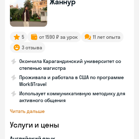
Жаннур
5
от 1590 ₽ за урок
11 лет опыта
3 отзыва
Окончила Карагандинский университет со
степенью магистра
Проживала и работала в США по программе
Work&Travel
Использует коммуникативную методику для
активного общения
Читать дальше
Услуги и цены
Английский язык