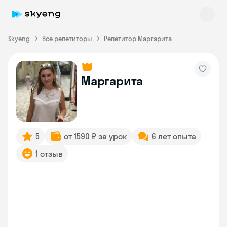
Skyeng
Все репетиторы
Репетитор Маргарита
Маргарита
Skyeng Chat
online
5
от 1590 ₽ за урок
6 лет опыта
1 отзыв