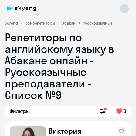
Skyeng
Все репетиторы
Абакан
Русскоязычные
Репетиторы по
английскому языку в
Абакане онлайн -
Русскоязычные
преподаватели -
Skyeng Chat
online
Список №9
Фильтры
0
Виктория