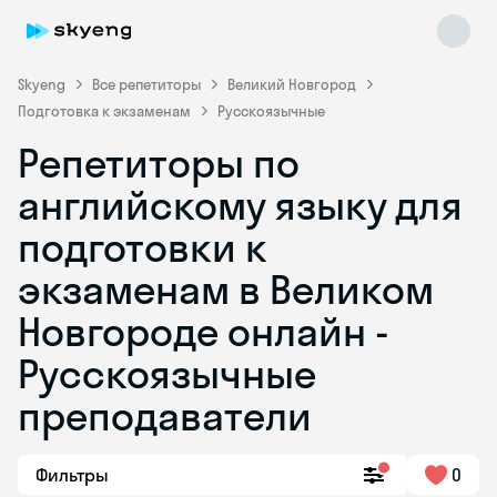
Skyeng
Все репетиторы
Великий Новгород
Подготовка к экзаменам
Русскоязычные
Репетиторы по
английскому языку для
подготовки к
экзаменам в Великом
Skyeng Chat
online
Новгороде онлайн -
Русскоязычные
преподаватели
Фильтры
0