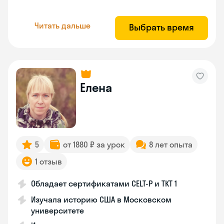
Читать дальше
Выбрать время
Елена
5
от 1880 ₽ за урок
8 лет опыта
1 отзыв
Обладает сертификатами CELT-P и TKT 1
Изучала историю США в Московском
университете