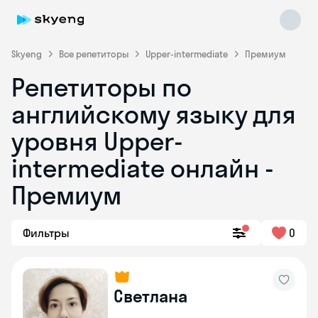
Skyeng
Все репетиторы
Upper-intermediate
Премиум
Репетиторы по
английскому языку для
уровня Upper-
intermediate онлайн -
Премиум
Skyeng Chat
online
Фильтры
0
Светлана