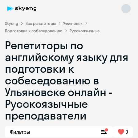
Skyeng
Все репетиторы
Ульяновск
Подготовка к собеседованию
Русскоязычные
Репетиторы по
английскому языку для
подготовки к
собеседованию в
Skyeng Chat
online
Ульяновске онлайн -
Русскоязычные
преподаватели
Фильтры
0