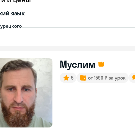
кий язык
турецкого
Муслим
5
от 1590 ₽ за урок