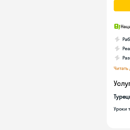
Нац
Ра
Реа
Ра
Читать
Услу
Турец
Уроки 