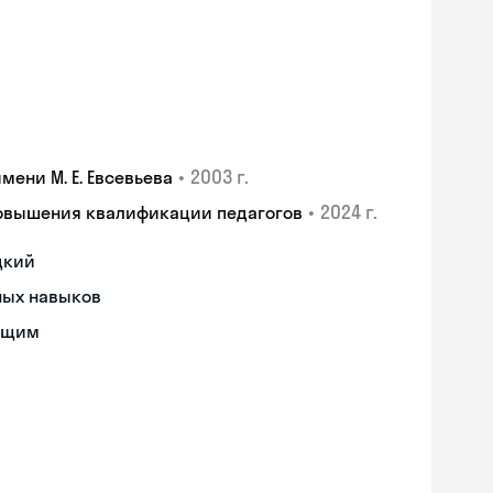
•
2003 г.
ени М. Е. Евсевьева
•
2024 г.
повышения квалификации педагогов
цкий
ных навыков
ющим