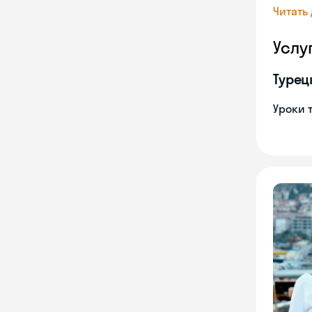
Читать
Услу
Турец
Уроки 