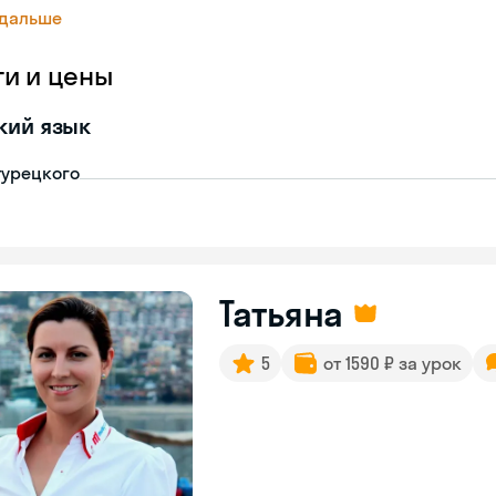
 дальше
ги и цены
кий язык
турецкого
Татьяна
5
от 1590 ₽ за урок