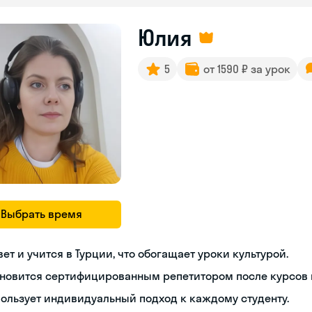
Юлия
5
от 1590 ₽ за урок
Выбрать время
ет и учится в Турции, что обогащает уроки культурой.
новится сертифицированным репетитором после курсов п
ользует индивидуальный подход к каждому студенту.