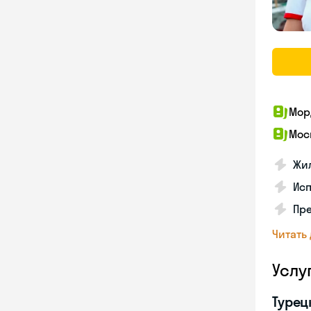
Мор
Мос
Жил
Ис
Пр
Читать
Услу
Турец