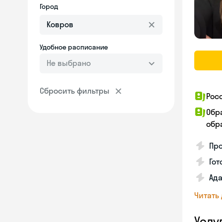
Город
Удобное расписание
Не выбрано
Сбросить фильтры
Рос
Обр
обра
Про
Гот
Ада
Читать
Услу