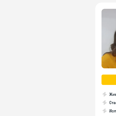
Жив
Ста
Исп