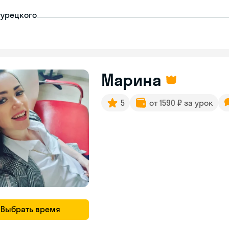
турецкого
Марина
5
от 1590 ₽ за урок
Выбрать время