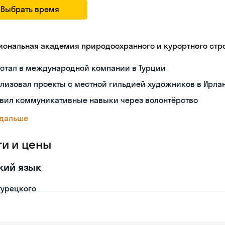
Выбрать время
иональная академия природоохранного и курортного стр
ботал в международной компании в Турции
лизовал проекты с местной гильдией художников в Ирла
звил коммуникативные навыки через волонтёрство
 дальше
ги и цены
кий язык
турецкого