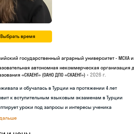
Выбрать время
сийский государственный аграрный университет - МСХА им
азовательная автономная некоммерческая организация 
•
2026 г.
зования «СКАЕНГ» (ОАНО ДПО «СКАЕНГ»)
живала и обучалась в Турции на протяжении 4 лет
овит к вступительным языковым экзаменам в Турции
птирует уроки под запросы и интересы ученика
 дальше
ги и цены