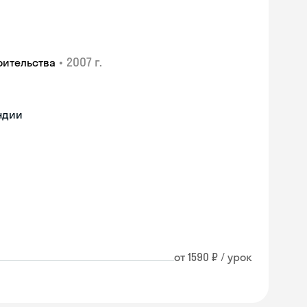
•
2007 г.
оительства
ндии
от 1590 ₽ / урок