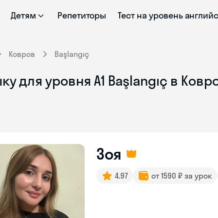
Детям
Репетиторы
Тест на уровень англий
Ковров
Başlangıç
у для уровня A1 Başlangıç в Ковр
Зоя
4.97
от 1590 ₽ за урок