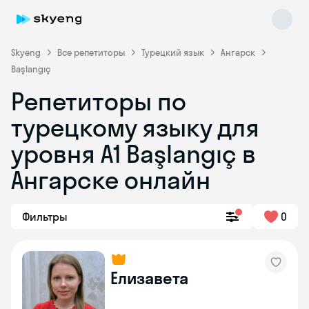
Skyeng
Все репетиторы
Турецкий язык
Ангарск
Başlangıç
Репетиторы по
турецкому языку для
уровня A1 Başlangıç в
Ангарске онлайн
Skyeng Chat
online
Фильтры
0
Елизавета