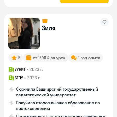
Зиля
5
от 1590 ₽ за урок
1 год опыта
•
2023 г.
УУНИТ
•
2023 г.
БГПУ
Окончила Башкирский государственный
педагогический университет
Получила второе высшее образование по
востоковедению
Проживание в Турции погружает учеников в