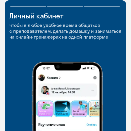
Личный кабинет
Мобильное
Разговорные клубы
приложение
и Talks
чтобы в любое удобное время общаться
с преподавателем, делать домашку и заниматься
чтобы заниматься и изучать новые слова где
Групповые занятия для разговорной практики
на онлайн-тренажерах на одной платформе
и когда удобно
и индивидуальные встречи с преподавателями
со всего мира, чтобы общаться на английском
свободно