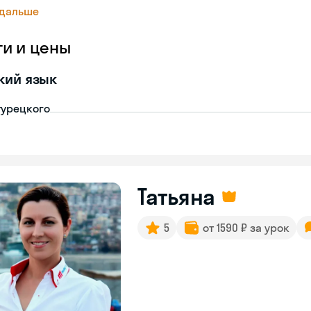
 дальше
ги и цены
кий язык
турецкого
Татьяна
5
от 1590 ₽ за урок