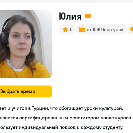
Юлия
5
от 1590 ₽ за урок
Выбрать время
ет и учится в Турции, что обогащает уроки культурой.
новится сертифицированным репетитором после курсов п
ользует индивидуальный подход к каждому студенту.