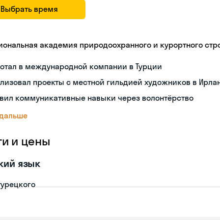
Выбрать время
иональная академия природоохранного и курортного стр
ботал в международной компании в Турции
лизовал проекты с местной гильдией художников в Ирла
звил коммуникативные навыки через волонтёрство
 дальше
ги и цены
кий язык
турецкого