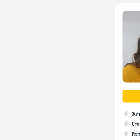
Жив
Ста
Исп