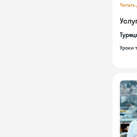
Читать
Услу
Турец
Уроки 