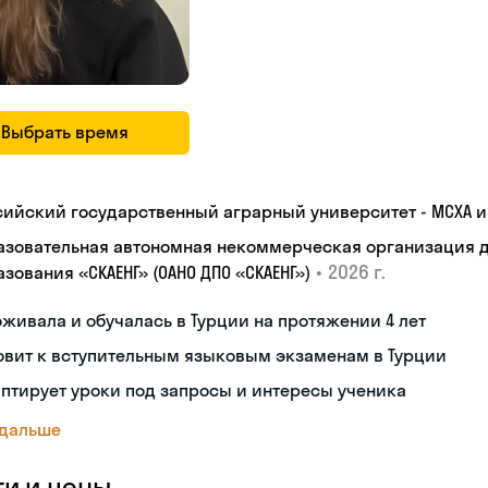
Выбрать время
сийский государственный аграрный университет - МСХА им
азовательная автономная некоммерческая организация 
•
2026 г.
зования «СКАЕНГ» (ОАНО ДПО «СКАЕНГ»)
живала и обучалась в Турции на протяжении 4 лет
овит к вступительным языковым экзаменам в Турции
птирует уроки под запросы и интересы ученика
 дальше
ги и цены