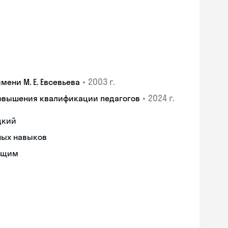
•
2003 г.
ени М. Е. Евсевьева
•
2024 г.
повышения квалификации педагогов
цкий
ных навыков
ющим