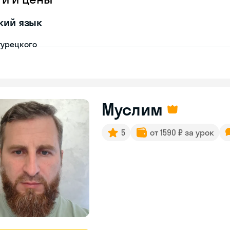
кий язык
турецкого
Муслим
5
от 1590 ₽ за урок