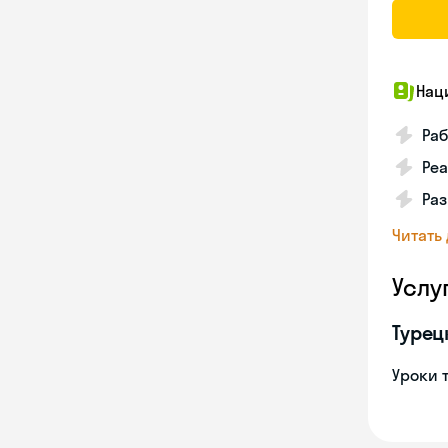
Нац
Ра
Реа
Ра
Читать
Услу
Турец
Уроки 