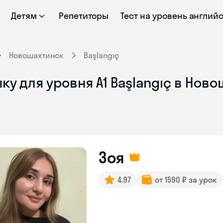
Детям
Репетиторы
Тест на уровень англий
Новошахтинск
Başlangıç
ку для уровня A1 Başlangıç в Нов
Зоя
4.97
от 1590 ₽ за урок