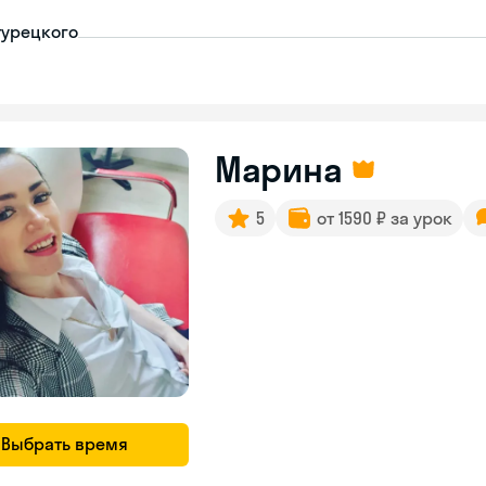
турецкого
Марина
5
от 1590 ₽ за урок
Выбрать время