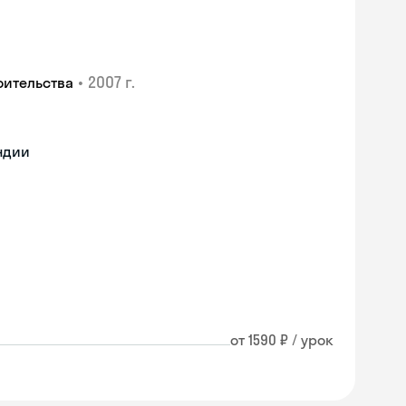
•
2007 г.
оительства
ндии
от 1590 ₽ / урок