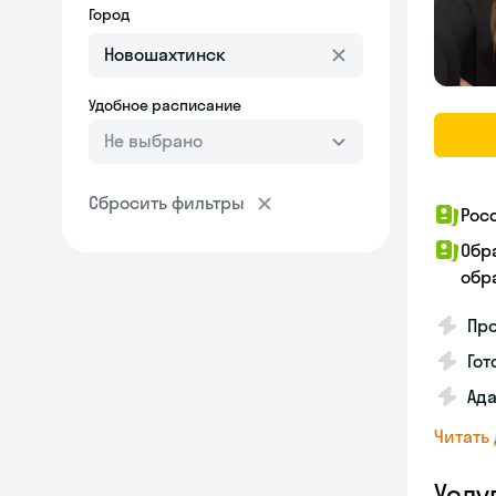
Город
Удобное расписание
Не выбрано
Сбросить фильтры
Рос
Обр
обра
Про
Гот
Ада
Читать
Услу