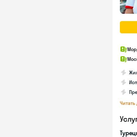
Мор
Мос
Жил
Ис
Пр
Читать
Услу
Турец