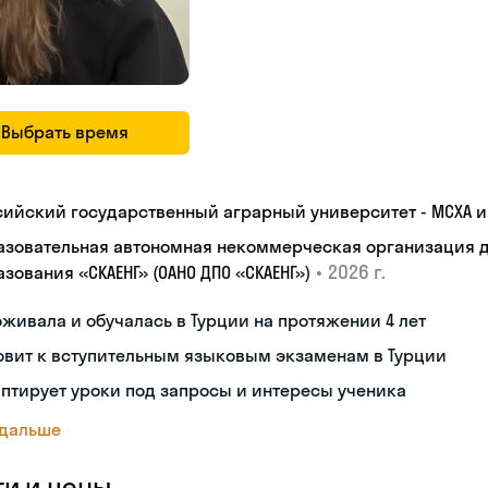
Выбрать время
сийский государственный аграрный университет - МСХА им
азовательная автономная некоммерческая организация 
•
2026 г.
зования «СКАЕНГ» (ОАНО ДПО «СКАЕНГ»)
живала и обучалась в Турции на протяжении 4 лет
овит к вступительным языковым экзаменам в Турции
птирует уроки под запросы и интересы ученика
 дальше
ги и цены