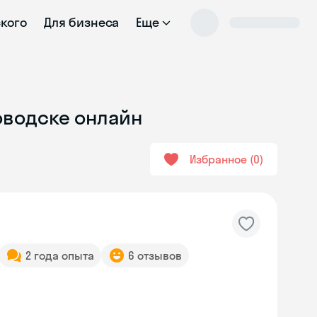
ского
Для бизнеса
Еще
ловодске онлайн
Избранное
0
2 года опыта
6 отзывов