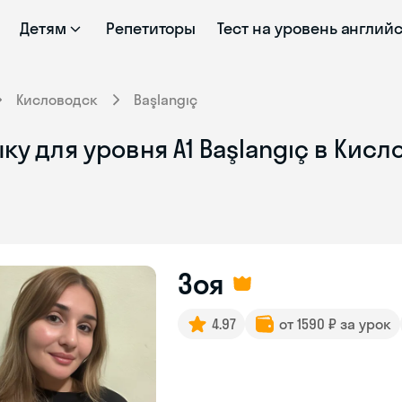
Детям
Репетиторы
Тест на уровень англий
Кисловодск
Başlangıç
ку для уровня A1 Başlangıç в Кис
Зоя
4.97
от 1590 ₽ за урок