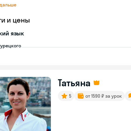
 дальше
ги и цены
кий язык
турецкого
Татьяна
5
от 1590 ₽ за урок