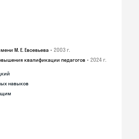
•
2003 г.
ени М. Е. Евсевьева
•
2024 г.
повышения квалификации педагогов
цкий
ных навыков
ющим