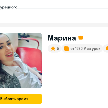
турецкого
Марина
5
от 1590 ₽ за урок
Выбрать время