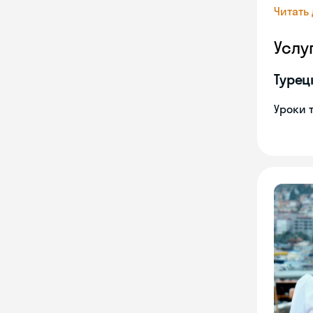
Читать
Услу
Турец
Уроки 