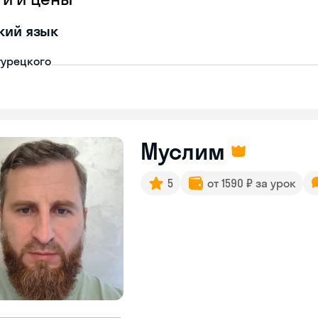
кий язык
турецкого
Муслим
5
от 1590 ₽ за урок