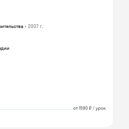
•
2007 г.
оительства
ндии
от 1590 ₽ / урок