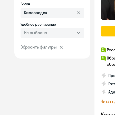
Город
Удобное расписание
Не выбрано
Сбросить фильтры
Рос
Обр
обра
Про
Гот
Ада
Читать
Услу