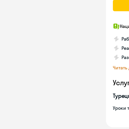
Нац
Ра
Реа
Ра
Читать
Услу
Турец
Уроки 