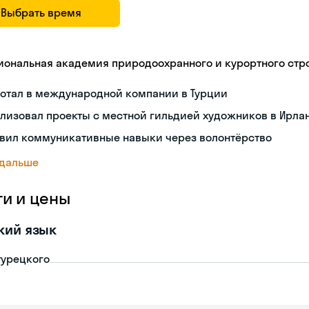
Выбрать время
иональная академия природоохранного и курортного стр
ботал в международной компании в Турции
лизовал проекты с местной гильдией художников в Ирла
звил коммуникативные навыки через волонтёрство
 дальше
ги и цены
кий язык
турецкого