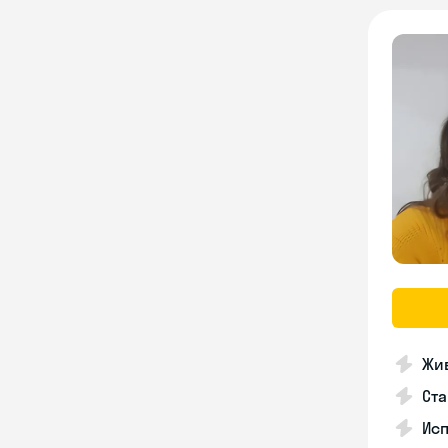
Жив
Ста
Исп