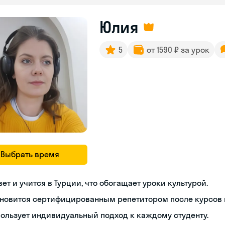
Юлия
5
от 1590 ₽ за урок
Выбрать время
ет и учится в Турции, что обогащает уроки культурой.
новится сертифицированным репетитором после курсов п
ользует индивидуальный подход к каждому студенту.