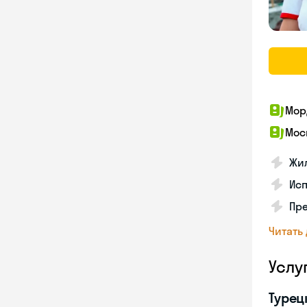
Мор
Мос
Жил
Ис
Пр
Читать
Услу
Турец