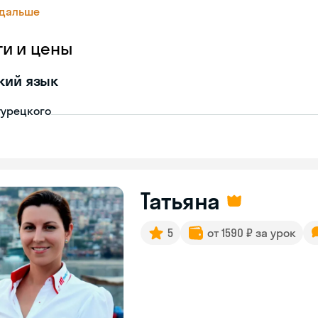
 дальше
ги и цены
кий язык
турецкого
Татьяна
5
от 1590 ₽ за урок