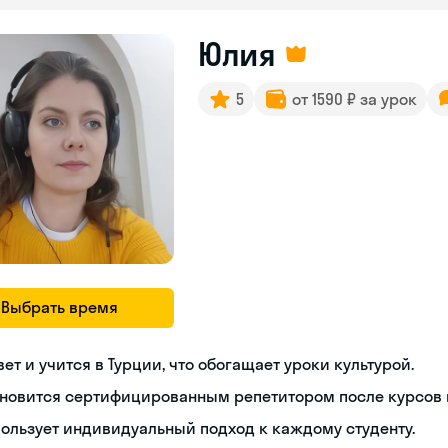
Юлия
5
от 1590 ₽ за урок
Выбрать время
ет и учится в Турции, что обогащает уроки культурой.
новится сертифицированным репетитором после курсов п
ользует индивидуальный подход к каждому студенту.