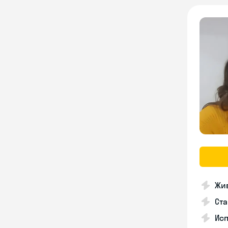
Жив
Ста
Исп