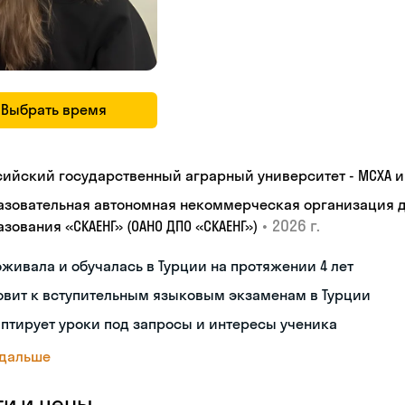
Выбрать время
сийский государственный аграрный университет - МСХА им
азовательная автономная некоммерческая организация 
•
2026 г.
зования «СКАЕНГ» (ОАНО ДПО «СКАЕНГ»)
живала и обучалась в Турции на протяжении 4 лет
овит к вступительным языковым экзаменам в Турции
птирует уроки под запросы и интересы ученика
 дальше
ги и цены