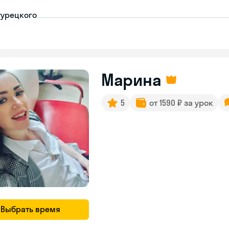
турецкого
Марина
5
от 1590 ₽ за урок
Выбрать время