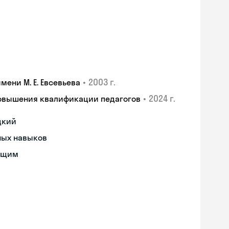
•
2003 г.
ени М. Е. Евсевьева
•
2024 г.
повышения квалификации педагогов
цкий
ных навыков
ющим