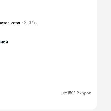
•
2007 г.
оительства
ндии
от 1590 ₽ / урок