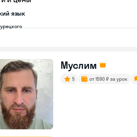
кий язык
турецкого
Муслим
5
от 1590 ₽ за урок