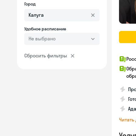
Город
Удобное расписание
Не выбрано
Сбросить фильтры
Рос
Обр
обра
Про
Гот
Ада
Читать
Услу