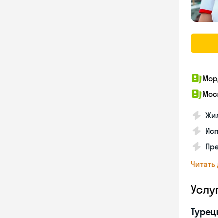
Мор
Мос
Жил
Ис
Пр
Читать
Услу
Турец