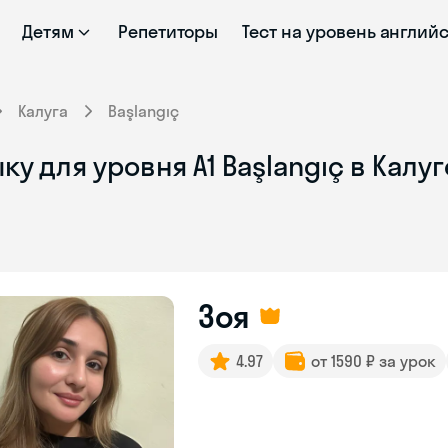
Детям
Репетиторы
Тест на уровень англий
Калуга
Başlangıç
у для уровня A1 Başlangıç в Калу
Зоя
4.97
от 1590 ₽ за урок