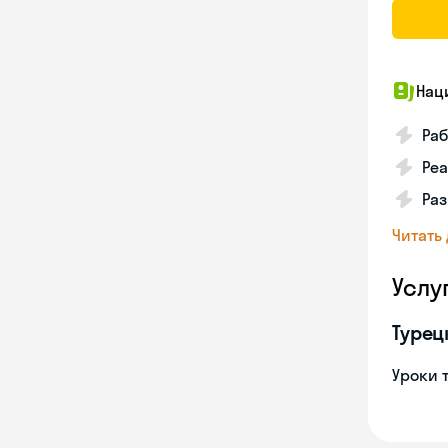
Нац
Ра
Реа
Ра
Читать
Услу
Турец
Уроки 