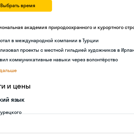
Выбрать время
иональная академия природоохранного и курортного стр
ботал в международной компании в Турции
лизовал проекты с местной гильдией художников в Ирла
звил коммуникативные навыки через волонтёрство
 дальше
ги и цены
кий язык
турецкого