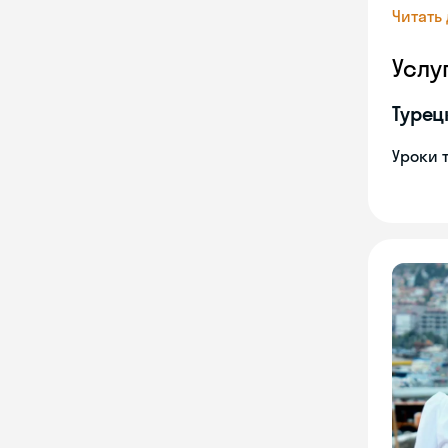
Читать
Услу
Турец
Уроки 